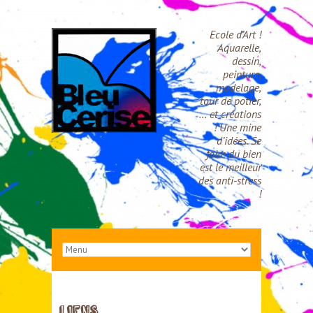
Ecole d’Art !
Aquarelle,
dessin,
peinture,
modelage,
tour de potier,
… et créations
! Une mine
d’idées. Se
faire du bien
est le meilleur
des anti-stress
!