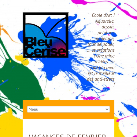
Ecole d’Art !
Aquarelle,
dessin,
peinture,
modelage,
tour de potier,
… et créations
! Une mine
d’idées. Se
faire du bien
est le meilleur
des anti-stress
!