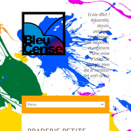
Ecole d’Art !
Aquarelle,
dessin,
peinture,
modelage,
tour de potier,
… et créations
! Une mine
d’idées. Se
faire du bien
est le meilleur
des anti-stress
!